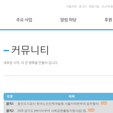
처음으로
로그인
회원가입
ID/PW
주요 사업
알림 마당
후원
취업지원 사업
커뮤니티
후원회
시니어 인턴십 사업
자유게시판
신청 및
커뮤니티
건설근로자 취업지원 사업
포토갤러리
온라인
자료실
개인정
사회공헌 사업
새로운 시작, 더 큰 행복을 만들어 갑니다.
베이비부머 사회공헌사업
공익활동사업
비영리민간단체 공익활동 지원사업
생애 설계 컨설팅
번호
제목
공지1
용인도시공사·한국노인인력개발원 서울지역본부와 업무협약..
공지2
2026 경기도 [베이비부머 사회공헌활동지원사업] 참..