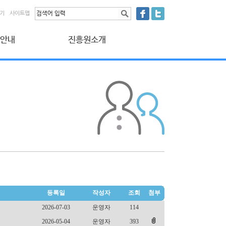
찾기
사이트맵
 안내
진흥원소개
원 안내
인사말
 납부
법인 연혁 및 소개
 신청
조직 현황
보취급방침
오시는 길
등록일
작성자
조회
첨부
2026-07-03
운영자
114
2026-05-04
운영자
393