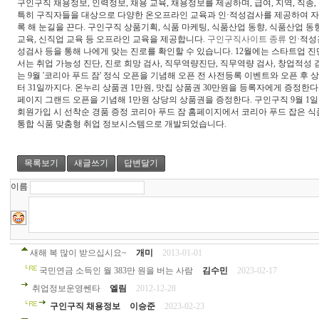
구인구직 채용정보, 인력정보, 채용 교육, 채용정보를 제공하며, 급여, 지역, 직종,
특히 구직자들을 대상으로 다양한 온오프라인 교육과 인·적성검사를 제공하여 자
록 해 눈길을 끈다. 구인구직 상품기획, 식품 마케팅, 식품산업 동향, 식품산업 동
교육, 신직업 교육 등 오프라인 교육을 제공합니다.
구인구직사이트 종류
인·적성
성검사 등을 통해 나에게 맞는 진로를 확인할 수 있습니다. 12월에는 스타트업 
서는 취업 가능성 진단, 진로 희망 검사, 직무역량진단, 직무역량 검사, 창업적성
는 9월 '코리아 푸드 잠' 정식 오픈을 기념해 오픈 전 사전등록 이벤트와 오픈 후
터 31일까지다. 온누리 상품권 1만원, 맛집 상품권 30만원을 등록자에게 증정한다
페이지 그랜드 오픈을 기념해 1만원 상당의 상품권을 증정한다. 구인구직 9월 1
회원가입 시 선착순 경품 증정 코리아 푸드 잠 홈페이지에서 코리아 푸드 잡은 식
통합 식품 맞춤형 취업 정보시스템으로 개발되었습니다.
목록보기
새글쓰기
답변달기
이름
새해 복 많이 받으십시요~
개미
2013-01-01
국민연금 소득인 월 383만 원을 버는 사람
김수민
2023-02-17
취업정보운영쎈타
엘림
2012-12-28
구인구직 채용정보
이승준
2023-02-23