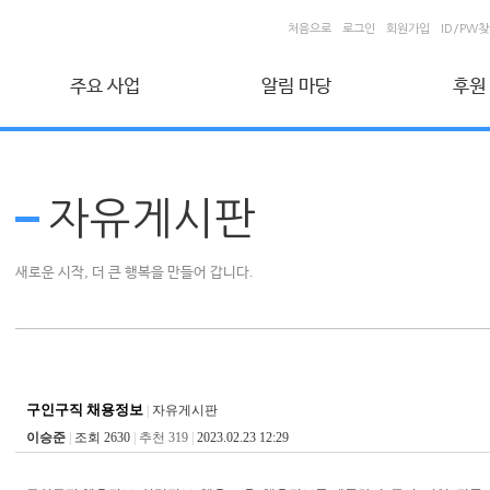
처음으로
로그인
회원가입
ID/PW
주요 사업
알림 마당
후원
취업지원 사업
커뮤니티
후원회
시니어 인턴십 사업
자유게시판
신청 및
자유게시판
건설근로자 취업지원 사업
포토갤러리
온라인
자료실
개인정
사회공헌 사업
새로운 시작, 더 큰 행복을 만들어 갑니다.
베이비부머 사회공헌사업
공익활동사업
비영리민간단체 공익활동 지원사업
생애 설계 컨설팅
구인구직 채용정보
|
자유게시판
이승준
|
조회 2630
|
추천 319
|
2023.02.23 12:29