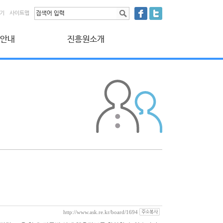
찾기
사이트맵
 안내
진흥원소개
원 안내
인사말
 납부
법인 연혁 및 소개
 신청
조직 현황
보취급방침
오시는 길
http://www.ask.re.kr/board/1694