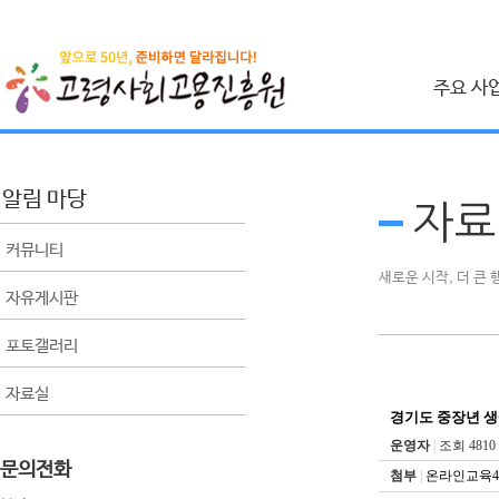
주요 사
취업지원 사
시니어 인턴십 사
알림 마당
자료
건설근로자 취업
커뮤니티
사회공헌 사
새로운 시작, 더 큰
자유게시판
베이비부머 사회
포토갤러리
공익활동사업
비영리민간단체 
자료실
생애 설계 컨설팅
경기도 중장년 
운영자
|
조회 4810
문의전화
첨부
|
온라인교육4-0