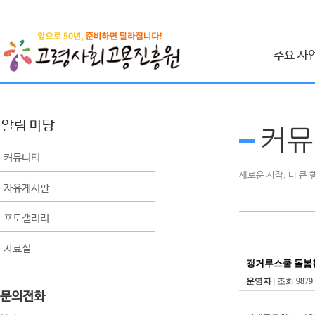
주요 사
취업지원 사
시니어 인턴십 사
알림 마당
커뮤
건설근로자 취업
커뮤니티
사회공헌 사
새로운 시작, 더 큰
자유게시판
베이비부머 사회
포토갤러리
공익활동사업
비영리민간단체 
자료실
생애 설계 컨설팅
캥거루스쿨 돌봄
운영자
|
조회 9879
문의전화