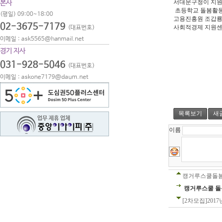
서대문구청이 지원
본사
초등학교 돌봄활동가
(평일) 09:00~18:00
고용진흥원 조갑룡
02-3675-7179
사회적경제 지원센
(대표번호)
이메일 : ask5565@hanmail.net
경기 지사
031-928-5046
(대표번호)
이메일 : askone7179@daum.net
목록보기
새
이름
캥거루스쿨돌
캥거루스쿨 돌
[2차모집]20