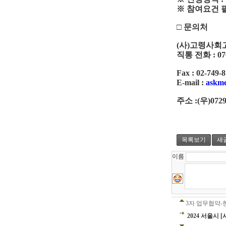
※
참여요건 
□
문의처
(
사
)
고령사회
직통 전화
: 0
Fax : 02-749-
E-mail :
askm
주소
:(
우
)072
목록보기
새
이름
3자 업무협약
2024 서울시