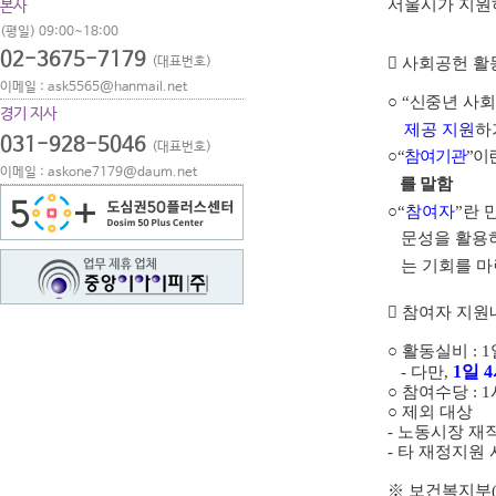
서울시가 지
본사
(평일) 09:00~18:00
02-3675-7179
(대표번호)
󰋎
사회공헌 활
이메일 : ask5565@hanmail.net
○
“
신중년 사회
경기 지사
제공 지원
하
031-928-5046
(대표번호)
○
“
참여기관
”
이
이메일 : askone7179@daum.net
를
말함
○
“
참여자
”
란 
문성을
활용
는 기회를 마
󰋏
참여자 지원
○
활동실비
: 1
1
일
4
-
다만
,
○
참여수당
: 1
○
제외 대상
-
노동시장 재
-
타 재정지원 
※
보건복지부