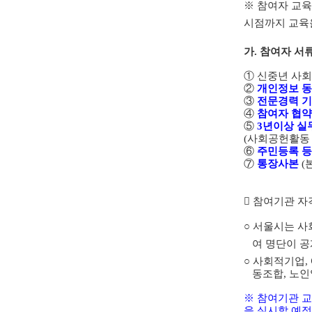
※
참여자 교육
시점까지 교육
가
.
참여자 서
①
신중년 사회
②
개인정보 
③
전문경력 
④
참여자 협
⑤
3
년이상 실
(
사회공헌활
⑥
주민등록 
⑦
통장사본
(
󰋑
참여기관 자
○
서울시는 사
여
명단이 공
○
사회적기업
,
동조합
,
노인
※
참여기관 
을 실시할 예