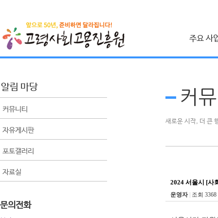
주요 사
취업지원 사
시니어 인턴십 사
알림 마당
커뮤
건설근로자 취업
커뮤니티
사회공헌 사
새로운 시작, 더 큰
자유게시판
베이비부머 사회
포토갤러리
공익활동사업
비영리민간단체 
자료실
생애 설계 컨설팅
2024 서울시 [
운영자
|
조회 3368
문의전화