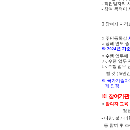
-
직접일자리 
-
참여 목적이 
󰋐
참여자 자격
○
주민등록상
○
당해 연도 
※
2024
년 기
○
수행 업무에 
가
.
수행 업무
나
.
수행 업무 
할 것
(
※
민간
※
국가기술자
게
인정
※
참여기관
○
참여자 교육
정
-
다만
,
불가피한
동 참여 후 조