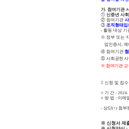
가
.
참여기관 
①
신중년 사
②
참여기관
③
조직형태입
-
활동 대상 기
※
정부 또는
업인증서
, 예
④
참여기관
협
⑤
사
회공헌 사
※
참여기관 교
󰋒
신청 및 접수
○
기 간
: 2024.
○
방 법
:
이메
-
상단
(
↑
)
첨부
※
신청서 제출
※
신청양식
: