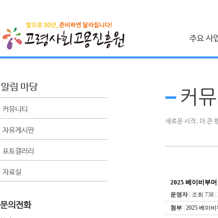
주요 사
취업지원 사
시니어 인턴십 사
알림 마당
커뮤
건설근로자 취업
커뮤니티
사회공헌 사
새로운 시작, 더 큰
자유게시판
베이비부머 사회
포토갤러리
공익활동사업
비영리민간단체 
자료실
생애 설계 컨설팅
2025 베이비부
운영자
|
조회 738
|
문의전화
첨부
|
2025 베이