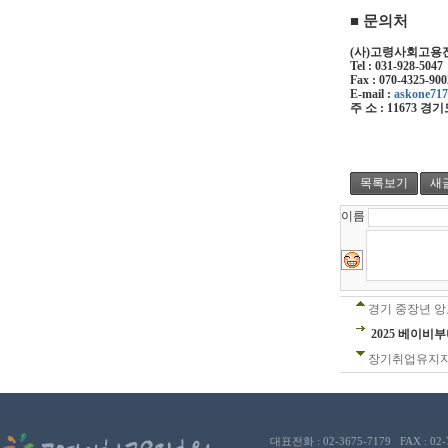
■
문의처
(
사
)
고령사회고용
Tel : 031-928-5047
Fax : 070-4325-900
E-mail :
askone71
주 소
: 11673
경기
목록보기
새
이름
경기 중장년 앙
2025 베이비
장기취업유지지원
대표전화 : 02-3675-7179 FAX : 02