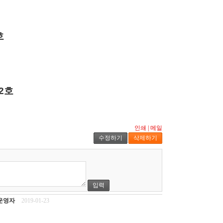
호
2호
인쇄
|
메일
수정하기
삭제하기
입력
운영자
2019-01-23