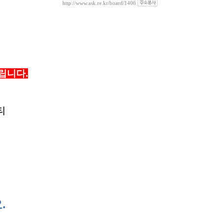
http://www.ask.re.kr/board/1406
립니다.
티
.