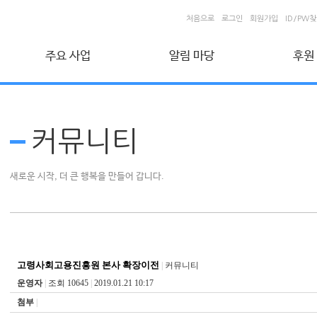
처음으로
로그인
회원가입
ID/PW
주요 사업
알림 마당
후원
취업지원 사업
커뮤니티
후원회
시니어 인턴십 사업
자유게시판
신청 및
커뮤니티
건설근로자 취업지원 사업
포토갤러리
온라인
자료실
개인정
사회공헌 사업
새로운 시작, 더 큰 행복을 만들어 갑니다.
베이비부머 사회공헌사업
공익활동사업
비영리민간단체 공익활동 지원사업
생애 설계 컨설팅
고령사회고용진흥원 본사 확장이전
|
커뮤니티
운영자
|
조회 10645
|
2019.01.21 10:17
첨부
|