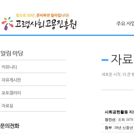
주요 사
취업지원 사
시니어 인턴십 사
알림 마당
자료
건설근로자 취업
커뮤니티
사회공헌 사
새로운 시작, 더 큰
자유게시판
베이비부머 사회
포토갤러리
공익활동사업
비영리민간단체 
자료실
생애 설계 컨설팅
사회공헌활동 지
정인선
|
조회 3476
문의전화
첨부
|
19년 신중년